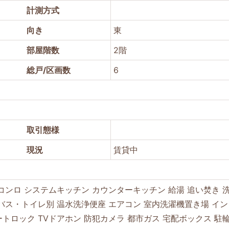
計測方式
向き
東
部屋階数
2階
総戸/区画数
6
.3畳
取引態様
現況
賃貸中
Hコンロ
システムキッチン
カウンターキッチン
給湯
追い焚き
バス・トイレ別
温水洗浄便座
エアコン
室内洗濯機置き場
イン
ートロック
TVドアホン
防犯カメラ
都市ガス
宅配ボックス
駐