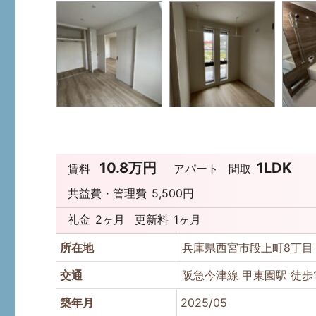
10.8万円
1LDK
賃料
アパート
間取
共益費・管理費
5,500円
礼金
2ヶ月
更新料
1ヶ月
所在地
兵庫県西宮市段上町8丁
交通
阪急今津線 甲東園駅 徒歩
築年月
2025/05