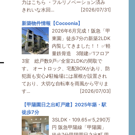
力はこちら ・フルリノベーション済み
きれいな水回...
[2026/07/31]
新築物件情報【Cocoonia】
2026年6月完成！阪急「甲
。
東園」徒歩7分の新築2LDK
内覧してきました！！ ✅軽
量鉄骨造 3階建✅1フロア
3室 総戸数9戸✅全室2LDKの間取で
す。 オートロック、宅配BOXがあり、防
犯面も安心♪駐輪場には屋根が設置され
ており、大切な自転車を雨風から守りま
す...
[2026/07/03]
【甲陽園日之出町戸建】2025年築・駅
徒歩7分
3SLDK・109.65㎡5,290万
円 阪急甲陽線「甲陽園」
徒歩7分甲陽園日之出町 甲