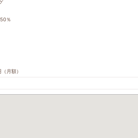
グ
50％
0円（月額）