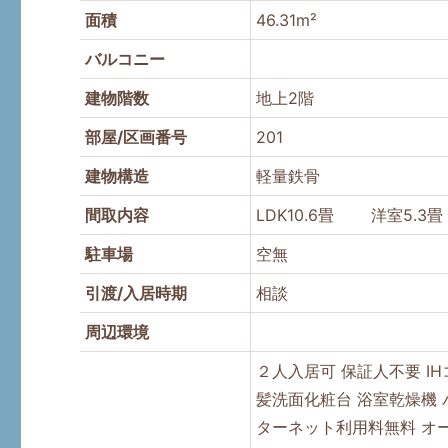
面積
46.31m²
バルコニー
建物階数
地上2階
部屋/区画番号
201
建物構造
軽量鉄骨
間取内容
LDK10.6畳 洋室5
駐車場
空無
引渡/入居時期
相談
周辺環境
２人入居可
保証人不要
I
髪洗面化粧台
浴室乾燥機
ターネット利用料無料
オ