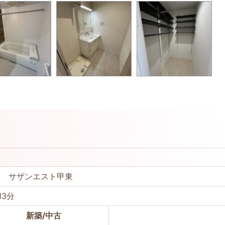
目 サザンエスト甲東
13分
新築/中古