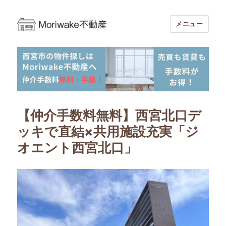
メニュー
Moriwake不動産-西宮市周辺の不動産
売買・賃貸仲介手数料無料・半額
【仲介手数料無料】西宮北口デ
ッキで直結×共用施設充実「ジ
オエント西宮北口」