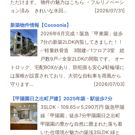
ただけます。 物件の魅力はこちら ・フルリノベーシ
ョン済み きれいな水回...
[2026/07/31]
新築物件情報【Cocoonia】
2026年6月完成！阪急「甲東園」徒歩
7分の新築2LDK内覧してきました！！
✅軽量鉄骨造 3階建✅1フロア3室 総
戸数9戸✅全室2LDKの間取です。 オー
トロック、宅配BOXがあり、防犯面も安心♪駐輪場に
は屋根が設置されており、大切な自転車を雨風から
守ります...
[2026/07/03]
【甲陽園日之出町戸建】2025年築・駅徒歩7分
3SLDK・109.65㎡5,290万円 阪急甲陽
線「甲陽園」徒歩7分甲陽園日之出町
甲陽園の豊かな自然に囲まれた落ち着
いた住環境が魅力の築浅3SLDK 緑と