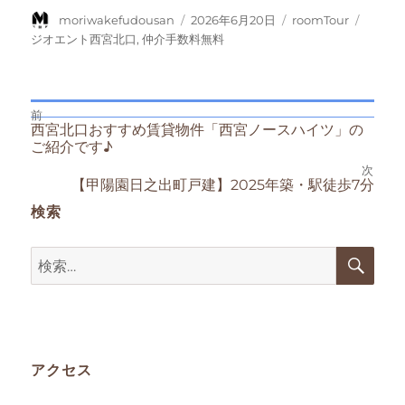
投
投
カ
タ
moriwakefudousan
2026年6月20日
roomTour
稿
稿
テ
グ
ジオエント西宮北口
,
仲介手数料無料
者
日:
ゴ
リ
ー
前
投
前
西宮北口おすすめ賃貸物件「西宮ノースハイツ」の
の
ご紹介です♪
投
稿
稿:
次
次
【甲陽園日之出町戸建】2025年築・駅徒歩7分
の
ナ
検索
投
稿:
ビ
検
検
索
ゲ
索:
ー
シ
アクセス
ョ