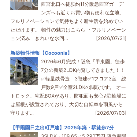
西宮北口へ徒歩約11分阪急西宮ガーデ
ンズへも近くお買い物も便利な立地。
フルリノベーションで気持ちよく新生活を始めてい
ただけます。 物件の魅力はこちら ・フルリノベーシ
ョン済み きれいな水回...
[2026/07/31]
新築物件情報【Cocoonia】
2026年6月完成！阪急「甲東園」徒歩
7分の新築2LDK内覧してきました！！
✅軽量鉄骨造 3階建✅1フロア3室 総
戸数9戸✅全室2LDKの間取です。 オー
トロック、宅配BOXがあり、防犯面も安心♪駐輪場に
は屋根が設置されており、大切な自転車を雨風から
守ります...
[2026/07/03]
【甲陽園日之出町戸建】2025年築・駅徒歩7分
3SLDK・109.65㎡5,290万円 阪急甲陽