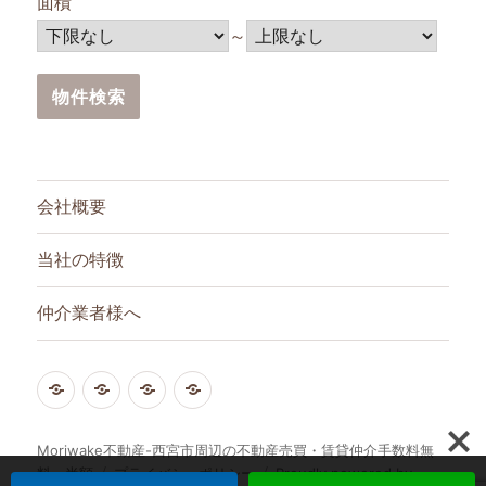
面積
～
会社概要
当社の特徴
仲介業者様へ
ト
会
メ
仲
ッ
社
ー
介
プ
概
ル
業
Moriwake不動産-西宮市周辺の不動産売買・賃貸仲介手数料無
料・半額
プライバシーポリシー
Proudly powered by
ペ
要
で
者