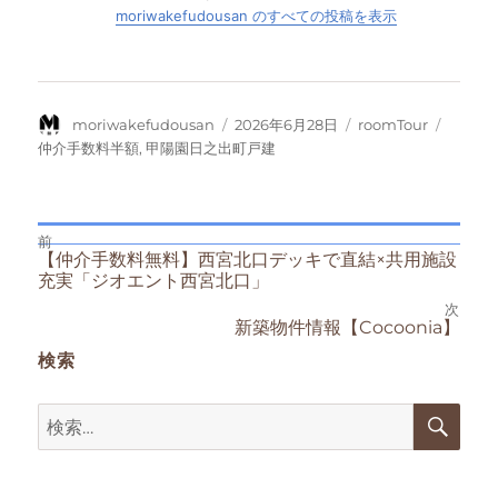
moriwakefudousan のすべての投稿を表示
投
投
カ
タ
moriwakefudousan
2026年6月28日
roomTour
稿
稿
テ
グ
仲介手数料半額
,
甲陽園日之出町戸建
者
日:
ゴ
リ
ー
前
投
前
【仲介手数料無料】西宮北口デッキで直結×共用施設
の
充実「ジオエント西宮北口」
投
稿
稿:
次
次
新築物件情報【Cocoonia】
の
ナ
検索
投
稿:
ビ
検
検
索
ゲ
索:
ー