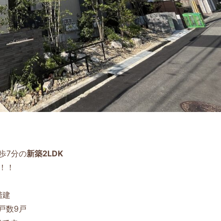
歩7分の
新築2LDK
！！
階建
戸数9戸