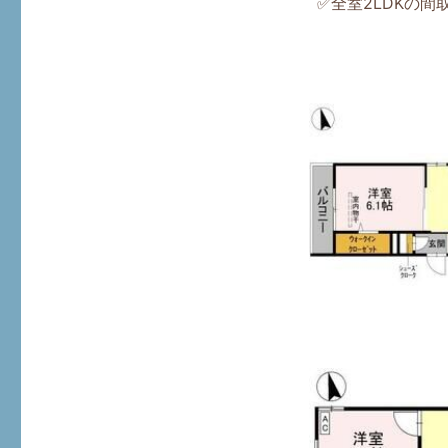
✅全室2LDKの間
リ
ー