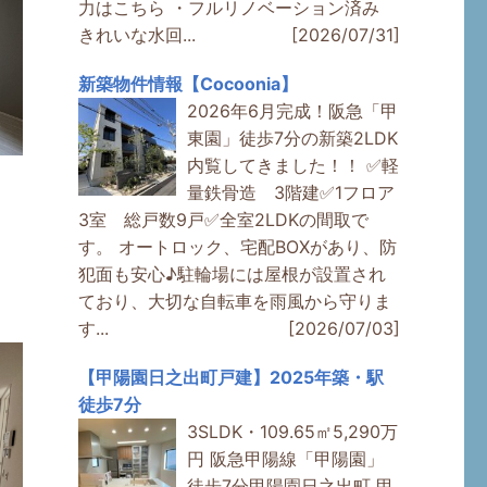
力はこちら ・フルリノベーション済み
きれいな水回...
[2026/07/31]
新築物件情報【Cocoonia】
2026年6月完成！阪急「甲
東園」徒歩7分の新築2LDK
内覧してきました！！ ✅軽
量鉄骨造 3階建✅1フロア
3室 総戸数9戸✅全室2LDKの間取で
す。 オートロック、宅配BOXがあり、防
犯面も安心♪駐輪場には屋根が設置され
ており、大切な自転車を雨風から守りま
す...
[2026/07/03]
【甲陽園日之出町戸建】2025年築・駅
徒歩7分
3SLDK・109.65㎡5,290万
円 阪急甲陽線「甲陽園」
徒歩7分甲陽園日之出町 甲