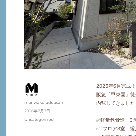
2026年6月完成！
阪急「甲東園」徒
投
moriwakefudousan
内覧してきました
稿
投
2026年7月3日
者
稿
カ
Uncategorized
✅軽量鉄骨造 3
日:
テ
✅1フロア3室 総
ゴ