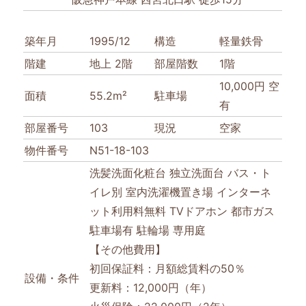
築年月
1995/12
構造
軽量鉄骨
階建
地上 2階
部屋階数
1階
10,000円 空
面積
55.2m²
駐車場
有
部屋番号
103
現況
空家
物件番号
N51-18-103
洗髪洗面化粧台
独立洗面台
バス・ト
イレ別
室内洗濯機置き場
インターネ
ット利用料無料
TVドアホン
都市ガス
駐車場有
駐輪場
専用庭
【その他費用】
初回保証料：月額総賃料の50％
設備・条件
更新料：12,000円（年）