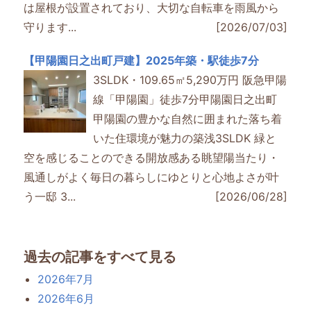
は屋根が設置されており、大切な自転車を雨風から
守ります...
[2026/07/03]
【甲陽園日之出町戸建】2025年築・駅徒歩7分
3SLDK・109.65㎡5,290万円 阪急甲陽
線「甲陽園」徒歩7分甲陽園日之出町
甲陽園の豊かな自然に囲まれた落ち着
いた住環境が魅力の築浅3SLDK 緑と
空を感じることのできる開放感ある眺望陽当たり・
風通しがよく毎日の暮らしにゆとりと心地よさが叶
う一邸 3...
[2026/06/28]
過去の記事をすべて見る
2026年7月
2026年6月