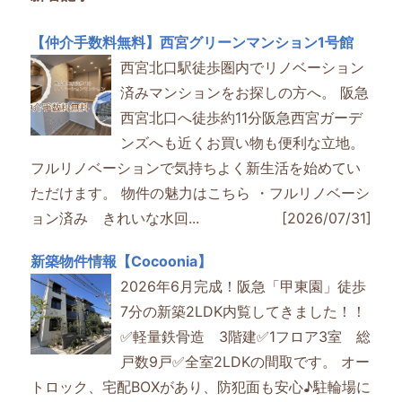
【仲介手数料無料】西宮グリーンマンション1号館
西宮北口駅徒歩圏内でリノベーション
済みマンションをお探しの方へ。 阪急
西宮北口へ徒歩約11分阪急西宮ガーデ
ンズへも近くお買い物も便利な立地。
フルリノベーションで気持ちよく新生活を始めてい
ただけます。 物件の魅力はこちら ・フルリノベーシ
ョン済み きれいな水回...
[2026/07/31]
新築物件情報【Cocoonia】
2026年6月完成！阪急「甲東園」徒歩
7分の新築2LDK内覧してきました！！
✅軽量鉄骨造 3階建✅1フロア3室 総
戸数9戸✅全室2LDKの間取です。 オー
トロック、宅配BOXがあり、防犯面も安心♪駐輪場に