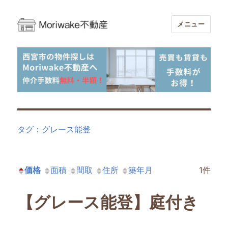
メニュー
Moriwake不動産-西宮市周辺の不動産
売買・賃貸仲介手数料無料・半額
タグ：グレース能登
価格
面積
間取
住所
築年月
1件
【グレース能登】庭付き