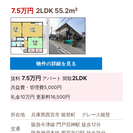
7.5万円
2LDK 55.2m²
物件の詳細を見る
7.5万円
2LDK
賃料
アパート
間取
共益費・管理費
5,000円
礼金
10万円
更新料
16,500円
所在地
兵庫県西宮市 能登町 グレース能登
阪急今津線 門戸厄神駅 徒歩12分
交通
阪急神戸本線 西宮北口駅 徒歩15分