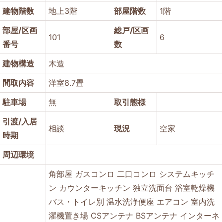
建物階数
地上3階
部屋階数
1階
部屋/区画
総戸/区画
101
6
番号
数
建物構造
木造
間取内容
洋室8.7畳
駐車場
無
取引態様
引渡/入居
相談
現況
空家
時期
周辺環境
角部屋
ガスコンロ
二口コンロ
システムキッチ
ン
カウンターキッチン
独立洗面台
浴室乾燥機
バス・トイレ別
温水洗浄便座
エアコン
室内洗
濯機置き場
CSアンテナ
BSアンテナ
インターネ