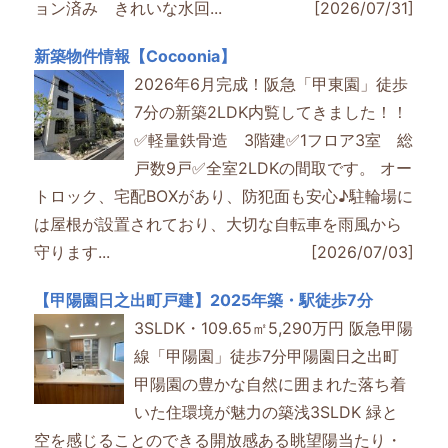
ョン済み きれいな水回...
[2026/07/31]
新築物件情報【Cocoonia】
2026年6月完成！阪急「甲東園」徒歩
7分の新築2LDK内覧してきました！！
✅軽量鉄骨造 3階建✅1フロア3室 総
戸数9戸✅全室2LDKの間取です。 オー
トロック、宅配BOXがあり、防犯面も安心♪駐輪場に
は屋根が設置されており、大切な自転車を雨風から
守ります...
[2026/07/03]
【甲陽園日之出町戸建】2025年築・駅徒歩7分
3SLDK・109.65㎡5,290万円 阪急甲陽
線「甲陽園」徒歩7分甲陽園日之出町
甲陽園の豊かな自然に囲まれた落ち着
いた住環境が魅力の築浅3SLDK 緑と
空を感じることのできる開放感ある眺望陽当たり・