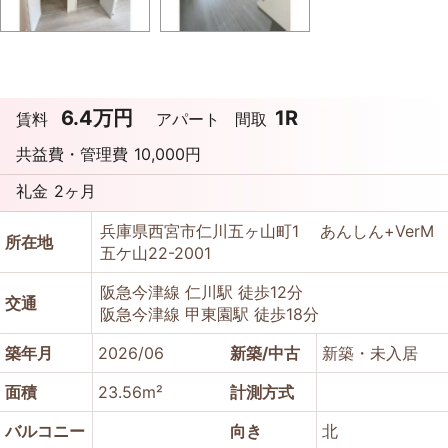
6.4万円
1R
賃料
アパート
間取
共益費・管理費
10,000円
礼金
2ヶ月
兵庫県西宮市仁川五ヶ山町1 あんしん+VerM
所在地
五ケ山22-2001
阪急今津線 仁川駅 徒歩12分
交通
阪急今津線 甲東園駅 徒歩18分
築年月
2026/06
新築/中古
新築・未入居
面積
23.56m²
計測方式
バルコニー
向き
北