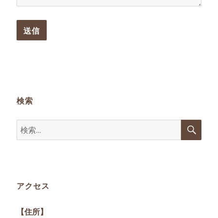
検索
検
検
索
索:
アクセス
【住所】