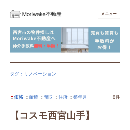
メニュー
Moriwake不動産-西宮市周辺の不動産
売買・賃貸仲介手数料無料・半額
タグ：リノベーション
価格
面積
間取
住所
築年月
8件
【コスモ西宮山手】