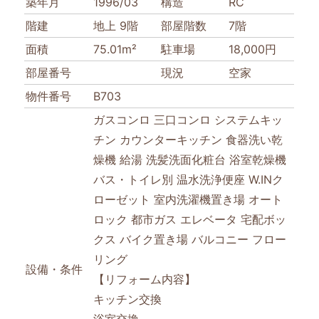
築年月
1996/03
構造
RC
階建
地上 9階
部屋階数
7階
面積
75.01m²
駐車場
18,000円
部屋番号
現況
空家
物件番号
B703
ガスコンロ
三口コンロ
システムキッ
チン
カウンターキッチン
食器洗い乾
燥機
給湯
洗髪洗面化粧台
浴室乾燥機
バス・トイレ別
温水洗浄便座
W.INク
ローゼット
室内洗濯機置き場
オート
ロック
都市ガス
エレベータ
宅配ボッ
クス
バイク置き場
バルコニー
フロー
リング
設備・条件
【リフォーム内容】
キッチン交換