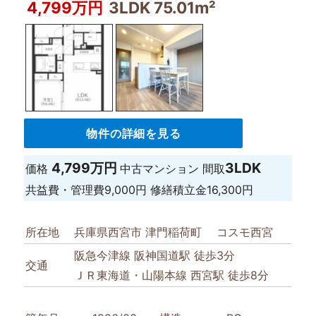
4,799万円
3LDK 75.01m²
物件の詳細を見る
4,799万円
3LDK
価格
中古マンション
間取
共益費・管理費
9,000円
修繕積立金
16,300円
所在地
兵庫県西宮市 津門稲荷町 コスモ西宮
阪急今津線 阪神国道駅 徒歩3分
交通
ＪＲ東海道・山陽本線 西宮駅 徒歩8分