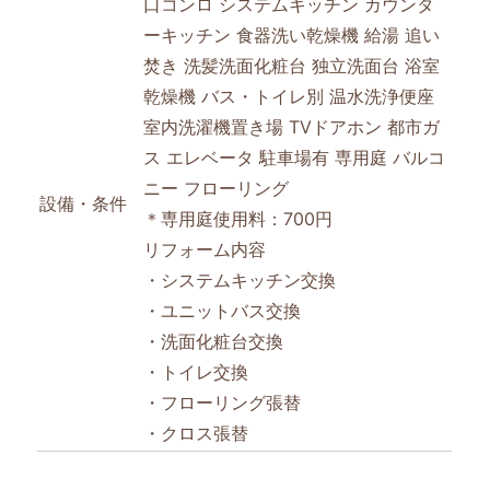
口コンロ
システムキッチン
カウンタ
ーキッチン
食器洗い乾燥機
給湯
追い
焚き
洗髪洗面化粧台
独立洗面台
浴室
乾燥機
バス・トイレ別
温水洗浄便座
室内洗濯機置き場
TVドアホン
都市ガ
ス
エレベータ
駐車場有
専用庭
バルコ
ニー
フローリング
設備・条件
＊専用庭使用料：700円
リフォーム内容
・システムキッチン交換
・ユニットバス交換
・洗面化粧台交換
・トイレ交換
・フローリング張替
・クロス張替