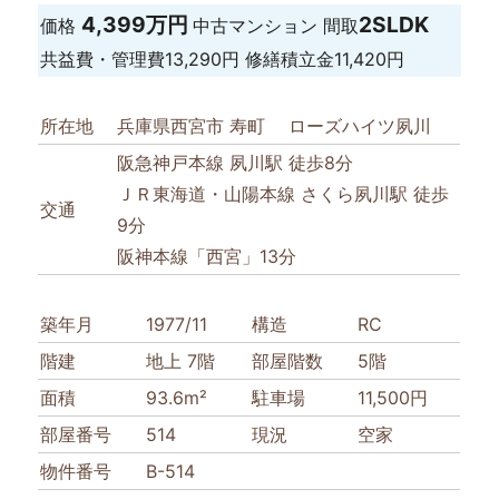
4,399万円
2SLDK
価格
中古マンション
間取
共益費・管理費
13,290円
修繕積立金
11,420円
所在地
兵庫県西宮市 寿町 ローズハイツ夙川
阪急神戸本線 夙川駅 徒歩8分
ＪＲ東海道・山陽本線 さくら夙川駅 徒歩
交通
9分
阪神本線「西宮」13分
築年月
1977/11
構造
RC
階建
地上 7階
部屋階数
5階
面積
93.6m²
駐車場
11,500円
部屋番号
514
現況
空家
物件番号
B-514