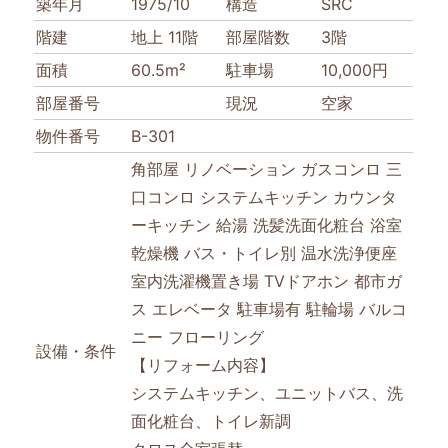
築年月
1975/10
構造
SRC
階建
地上 11階
部屋階数
3階
面積
60.5m²
駐車場
10,000円
部屋番号
現況
空家
物件番号
B-301
角部屋
リノベーション
ガスコンロ
三
口コンロ
システムキッチン
カウンタ
ーキッチン
給湯
洗髪洗面化粧台
浴室
乾燥機
バス・トイレ別
温水洗浄便座
室内洗濯機置き場
TVドアホン
都市ガ
ス
エレベータ
駐車場有
駐輪場
バルコ
ニー
フローリング
設備・条件
【リフォーム内容】
システムキッチン、ユニットバス、洗
面化粧台、トイレ新調