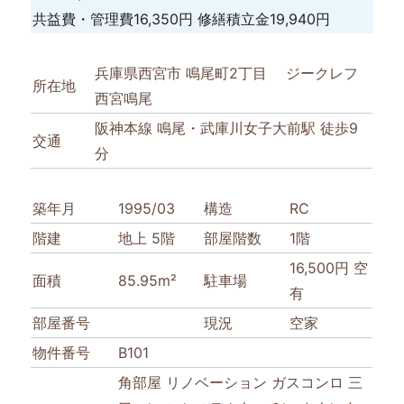
共益費・管理費
16,350円
修繕積立金
19,940円
兵庫県西宮市 鳴尾町2丁目 ジークレフ
所在地
西宮鳴尾
阪神本線 鳴尾・武庫川女子大前駅 徒歩9
交通
分
築年月
1995/03
構造
RC
階建
地上 5階
部屋階数
1階
16,500円 空
面積
85.95m²
駐車場
有
部屋番号
現況
空家
物件番号
B101
角部屋
リノベーション
ガスコンロ
三