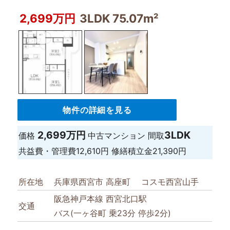
2,699万円
3LDK 75.07m²
物件の詳細を見る
2,699万円
3LDK
価格
中古マンション
間取
共益費・管理費
12,610円
修繕積立金
21,390円
所在地
兵庫県西宮市 高座町 コスモ西宮山手
阪急神戸本線 西宮北口駅
交通
バス(一ヶ谷町 乗23分 停歩2分)