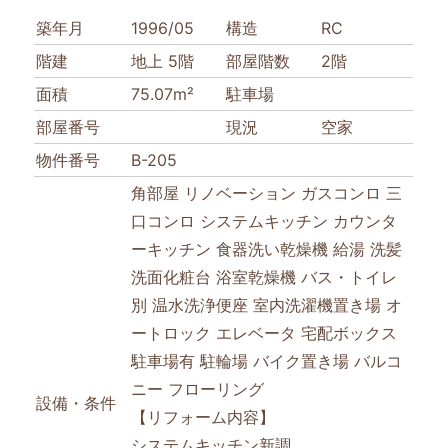
築年月
1996/05
構造
RC
階建
地上 5階
部屋階数
2階
面積
75.07m²
駐車場
部屋番号
現況
空家
物件番号
B-205
角部屋
リノベーション
ガスコンロ
三
口コンロ
システムキッチン
カウンタ
ーキッチン
食器洗い乾燥機
給湯
洗髪
洗面化粧台
浴室乾燥機
バス・トイレ
別
温水洗浄便座
室内洗濯機置き場
オ
ートロック
エレベータ
宅配ボックス
駐車場有
駐輪場
バイク置き場
バルコ
ニー
フローリング
設備・条件
【リフォーム内容】
システムキッチン新調