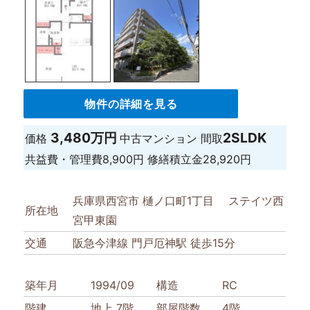
物件の詳細を見る
3,480万円
2SLDK
価格
中古マンション
間取
共益費・管理費
8,900円
修繕積立金
28,920円
兵庫県西宮市 樋ノ口町1丁目 ステイツ西
所在地
宮甲東園
交通
阪急今津線 門戸厄神駅 徒歩15分
築年月
1994/09
構造
RC
階建
地上 7階
部屋階数
4階