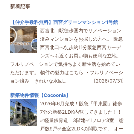
新着記事
【仲介手数料無料】西宮グリーンマンション1号館
西宮北口駅徒歩圏内でリノベーション
済みマンションをお探しの方へ。 阪急
西宮北口へ徒歩約11分阪急西宮ガーデ
ンズへも近くお買い物も便利な立地。
フルリノベーションで気持ちよく新生活を始めてい
ただけます。 物件の魅力はこちら ・フルリノベーシ
ョン済み きれいな水回...
[2026/07/31]
新築物件情報【Cocoonia】
2026年6月完成！阪急「甲東園」徒歩
7分の新築2LDK内覧してきました！！
✅軽量鉄骨造 3階建✅1フロア3室 総
戸数9戸✅全室2LDKの間取です。 オー