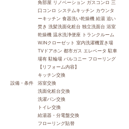
角部屋
リノベーション
ガスコンロ
三
口コンロ
システムキッチン
カウンタ
ーキッチン
食器洗い乾燥機
給湯
追い
焚き
洗髪洗面化粧台
独立洗面台
浴室
乾燥機
温水洗浄便座
トランクルーム
W.INクローゼット
室内洗濯機置き場
TVドアホン
都市ガス
エレベータ
駐車
場有
駐輪場
バルコニー
フローリング
【リフォーム内容】
キッチン交換
設備・条件
浴室交換
洗面化粧台交換
洗濯パン交換
トイレ交換
給湯器・分電盤交換
フローリング貼替