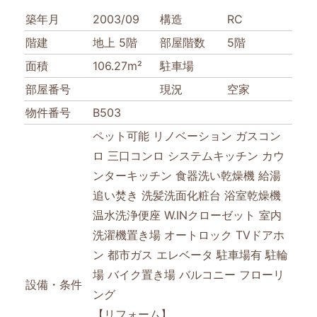
築年月
2003/09
構造
RC
階建
地上 5階
部屋階数
5階
面積
106.27m²
駐車場
部屋番号
現況
空家
物件番号
B503
ペット可能
リノベーション
ガスコン
ロ
三口コンロ
システムキッチン
カウ
ンターキッチン
食器洗い乾燥機
給湯
追い焚き
洗髪洗面化粧台
浴室乾燥機
温水洗浄便座
W.INクローゼット
室内
洗濯機置き場
オートロック
TVドアホ
ン
都市ガス
エレベータ
駐車場有
駐輪
場
バイク置き場
バルコニー
フローリ
設備・条件
ング
【リフォーム】