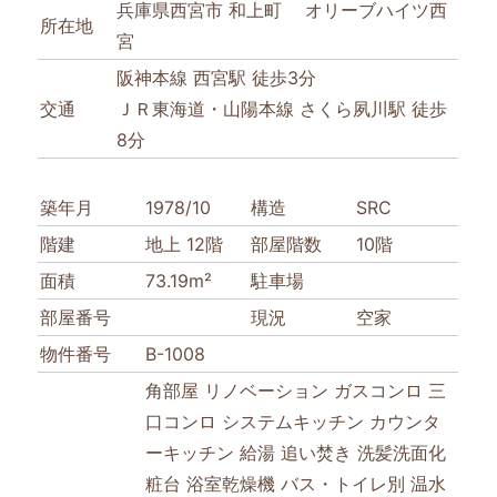
兵庫県西宮市 和上町 オリーブハイツ西
所在地
宮
阪神本線 西宮駅 徒歩3分
交通
ＪＲ東海道・山陽本線 さくら夙川駅 徒歩
8分
築年月
1978/10
構造
SRC
階建
地上 12階
部屋階数
10階
面積
73.19m²
駐車場
部屋番号
現況
空家
物件番号
B-1008
角部屋
リノベーション
ガスコンロ
三
口コンロ
システムキッチン
カウンタ
ーキッチン
給湯
追い焚き
洗髪洗面化
粧台
浴室乾燥機
バス・トイレ別
温水