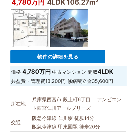
4,780万円
4LDK 106.27m²
物件の詳細を見る
4,780万円
4LDK
価格
中古マンション
間取
共益費・管理費
18,200円
修繕積立金
35,600円
兵庫県西宮市 段上町6丁目 アンビエン
所在地
ト西宮仁川アールブリーズ
阪急今津線 仁川駅 徒歩14分
交通
阪急今津線 甲東園駅 徒歩20分