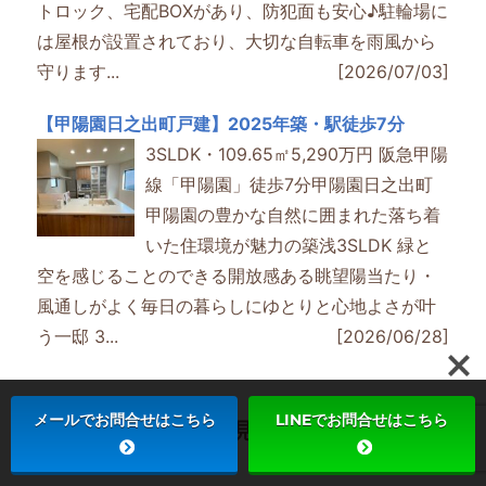
トロック、宅配BOXがあり、防犯面も安心♪駐輪場に
は屋根が設置されており、大切な自転車を雨風から
守ります...
[2026/07/03]
【甲陽園日之出町戸建】2025年築・駅徒歩7分
3SLDK・109.65㎡5,290万円 阪急甲陽
線「甲陽園」徒歩7分甲陽園日之出町
甲陽園の豊かな自然に囲まれた落ち着
いた住環境が魅力の築浅3SLDK 緑と
空を感じることのできる開放感ある眺望陽当たり・
風通しがよく毎日の暮らしにゆとりと心地よさが叶
う一邸 3...
[2026/06/28]
メールでお問合せはこちら
LINEでお問合せはこちら
過去の記事をすべて見る
2026年7月