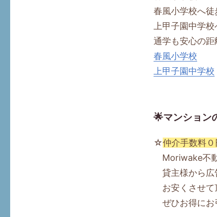
春風小学校へ徒
上甲子園中学校
通学も安心の距
春風小学校
上甲子園中学校
🌟マンション
☆
仲介手数料０
Moriwake
貸主様から広告
お安くさせて
ぜひお得にお