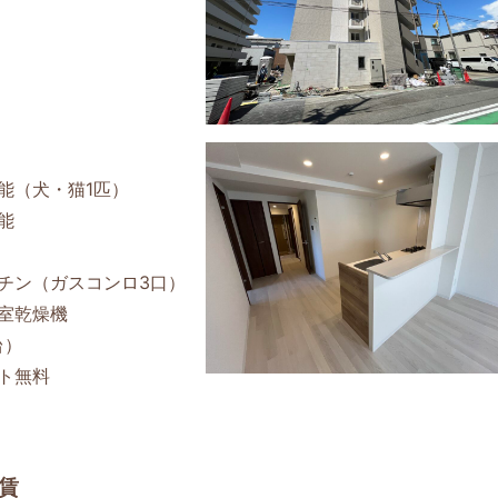
能（犬・猫1匹）
能
チン（ガスコンロ3口）
室乾燥機
台）
ト無料
家賃