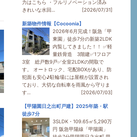
力はこちら ・フルリノベーション済み
きれいな水回...
[2026/07/31]
新築物件情報【Cocoonia】
2026年6月完成！阪急「甲
東園」徒歩7分の新築2LDK
内覧してきました！！ ✅軽
量鉄骨造 3階建✅1フロア
3室 総戸数9戸✅全室2LDKの間取で
す。 オートロック、宅配BOXがあり、防
犯面も安心♪駐輪場には屋根が設置され
ており、大切な自転車を雨風から守りま
す...
[2026/07/03]
【甲陽園日之出町戸建】2025年築・駅
徒歩7分
3SLDK・109.65㎡5,290万
円 阪急甲陽線「甲陽園」
徒歩7分甲陽園日之出町 甲