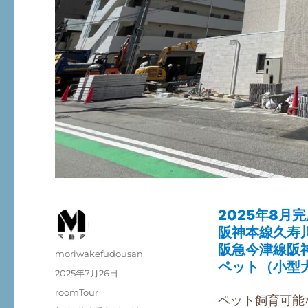
2025年8
阪神本線久寿
阪急今津線阪
投
moriwakefudousan
ペット（小型
稿
投
2025年7月26日
者
稿
カ
roomTour
ペット飼育可能
日:
テ