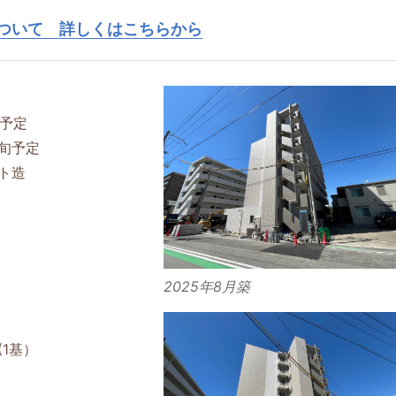
ついて 詳しくはこちらから
成予定
旬予定
ト造
2025年8月築
1基）