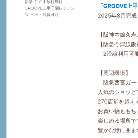
タ
新築
,
仲介手数料無料
,
「GROOVE上
ゴ
グ
GROOVE上甲子園レジデン
リ
ス
,
ペット飼育可能
2025年8月完
ー
【阪神本線久寿
【阪急今津線阪
2沿線利用可
【周辺環境】
「阪急西宮ガー
人気のショッピ
270店舗を超
お買い物ももち
楽しめる場所で
豊かな緑に囲ま