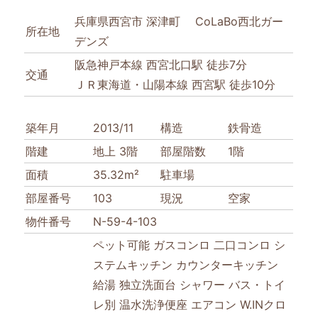
兵庫県西宮市 深津町 CoLaBo西北ガー
所在地
デンズ
阪急神戸本線 西宮北口駅 徒歩7分
交通
ＪＲ東海道・山陽本線 西宮駅 徒歩10分
築年月
2013/11
構造
鉄骨造
階建
地上 3階
部屋階数
1階
面積
35.32m²
駐車場
部屋番号
103
現況
空家
物件番号
N-59-4-103
ペット可能
ガスコンロ
二口コンロ
シ
ステムキッチン
カウンターキッチン
給湯
独立洗面台
シャワー
バス・トイ
レ別
温水洗浄便座
エアコン
W.INクロ