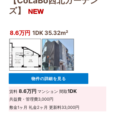
【CoLaBo西北ガーデン
ズ】
NEW
8.6万円
1DK 35.32m²
物件の詳細を見る
8.6万円
1DK
賃料
マンション
間取
共益費・管理費
3,000円
敷金
1ヶ月
礼金
2ヶ月
更新料
33,000円