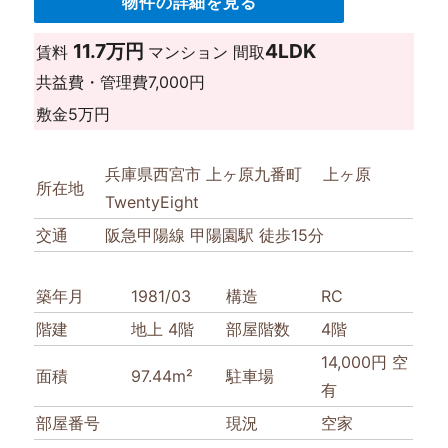
物件の詳細を見る
11.7万円
4LDK
賃料
マンション
間取
共益費・管理費
7,000円
敷金
5万円
兵庫県西宮市 上ヶ原九番町 上ヶ原
所在地
TwentyEight
交通
阪急甲陽線 甲陽園駅 徒歩15分
築年月
1981/03
構造
RC
階建
地上 4階
部屋階数
4階
14,000円 空
面積
97.44m²
駐車場
有
部屋番号
現況
空家