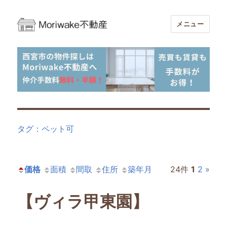
メニュー
Moriwake不動産-西宮市周辺の不動産
売買・賃貸仲介手数料無料・半額
タグ：ペット可
価格
面積
間取
住所
築年月
24件
1
2
»
【ヴィラ甲東園】