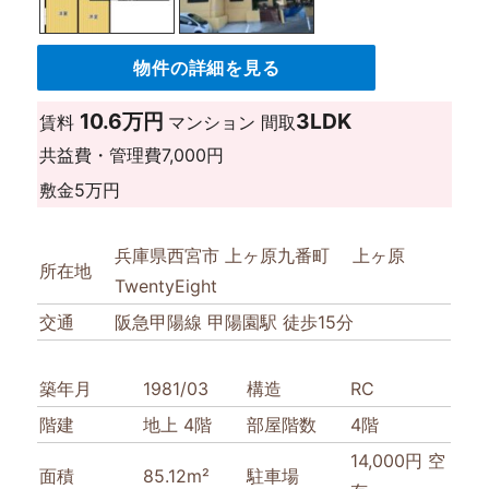
物件の詳細を見る
10.6万円
3LDK
賃料
マンション
間取
共益費・管理費
7,000円
敷金
5万円
兵庫県西宮市 上ヶ原九番町 上ヶ原
所在地
TwentyEight
交通
阪急甲陽線 甲陽園駅 徒歩15分
築年月
1981/03
構造
RC
階建
地上 4階
部屋階数
4階
14,000円 空
面積
85.12m²
駐車場