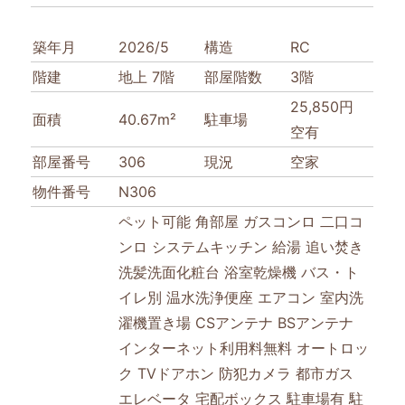
築年月
2026/5
構造
RC
階建
地上 7階
部屋階数
3階
25,850円
面積
40.67m²
駐車場
空有
部屋番号
306
現況
空家
物件番号
N306
ペット可能
角部屋
ガスコンロ
二口コ
ンロ
システムキッチン
給湯
追い焚き
洗髪洗面化粧台
浴室乾燥機
バス・ト
イレ別
温水洗浄便座
エアコン
室内洗
濯機置き場
CSアンテナ
BSアンテナ
インターネット利用料無料
オートロッ
ク
TVドアホン
防犯カメラ
都市ガス
エレベータ
宅配ボックス
駐車場有
駐