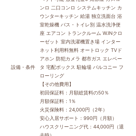
ンロ
二口コンロ
システムキッチン
カ
ウンターキッチン
給湯
独立洗面台
浴
室乾燥機
バス・トイレ別
温水洗浄便
座
エアコン
トランクルーム
W.INクロ
ーゼット
室内洗濯機置き場
インター
ネット利用料無料
オートロック
TVド
アホン
防犯カメラ
都市ガス
エレベー
設備・条件
タ
宅配ボックス
駐輪場
バルコニー
フ
ローリング
【その他費用】
初回保証料：月額総賃料の50％
月額保証料：1％
火災保険料：24,000円（2年）
安心入居サポート：990円（月額）
ハウスクリーニング代：44,000円（退
去時）