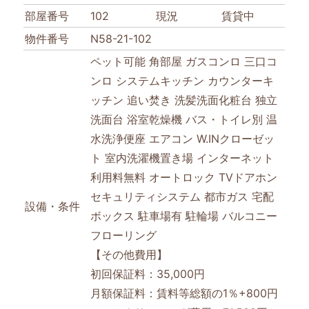
部屋番号
102
現況
賃貸中
物件番号
N58-21-102
ペット可能
角部屋
ガスコンロ
三口コ
ンロ
システムキッチン
カウンターキ
ッチン
追い焚き
洗髪洗面化粧台
独立
洗面台
浴室乾燥機
バス・トイレ別
温
水洗浄便座
エアコン
W.INクローゼッ
ト
室内洗濯機置き場
インターネット
利用料無料
オートロック
TVドアホン
セキュリティシステム
都市ガス
宅配
設備・条件
ボックス
駐車場有
駐輪場
バルコニー
フローリング
【その他費用】
初回保証料：35,000円
月額保証料：賃料等総額の1％+800円