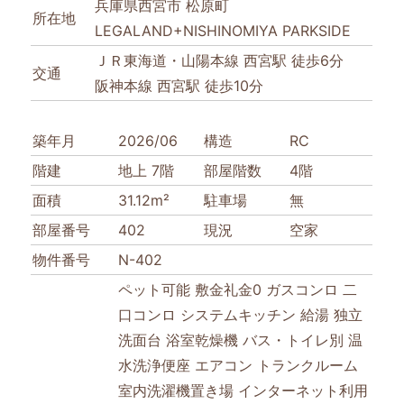
兵庫県西宮市 松原町
所在地
LEGALAND+NISHINOMIYA PARKSIDE
ＪＲ東海道・山陽本線 西宮駅 徒歩6分
交通
阪神本線 西宮駅 徒歩10分
築年月
2026/06
構造
RC
階建
地上 7階
部屋階数
4階
面積
31.12m²
駐車場
無
部屋番号
402
現況
空家
物件番号
N-402
ペット可能
敷金礼金0
ガスコンロ
二
口コンロ
システムキッチン
給湯
独立
洗面台
浴室乾燥機
バス・トイレ別
温
水洗浄便座
エアコン
トランクルーム
室内洗濯機置き場
インターネット利用