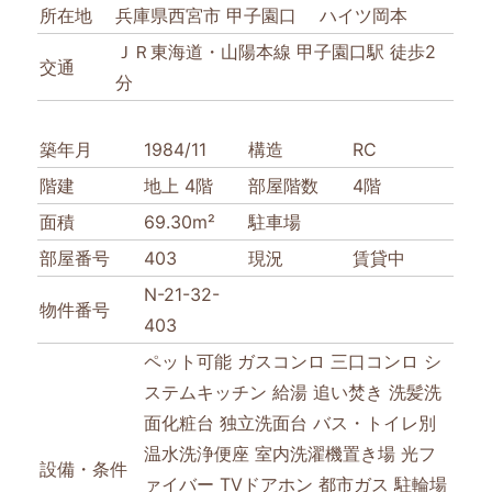
所在地
兵庫県西宮市 甲子園口 ハイツ岡本
ＪＲ東海道・山陽本線 甲子園口駅 徒歩2
交通
分
築年月
1984/11
構造
RC
階建
地上 4階
部屋階数
4階
面積
69.30m²
駐車場
部屋番号
403
現況
賃貸中
N-21-32-
物件番号
403
ペット可能
ガスコンロ
三口コンロ
シ
ステムキッチン
給湯
追い焚き
洗髪洗
面化粧台
独立洗面台
バス・トイレ別
温水洗浄便座
室内洗濯機置き場
光フ
設備・条件
ァイバー
TVドアホン
都市ガス
駐輪場