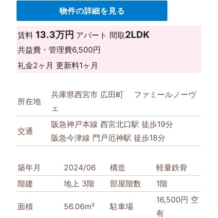
物件の詳細を見る
13.3万円
2LDK
賃料
アパート
間取
共益費・管理費
6,500円
礼金
2ヶ月
更新料
1ヶ月
兵庫県西宮市 広田町 ファミールノーヴ
所在地
ェ
阪急神戸本線 西宮北口駅 徒歩19分
交通
阪急今津線 門戸厄神駅 徒歩18分
築年月
2024/06
構造
軽量鉄骨
階建
地上 3階
部屋階数
1階
16,500円 空
面積
56.06m²
駐車場
有