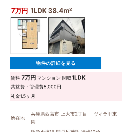
7万円
1LDK 38.4m²
物件の詳細を見る
7万円
1LDK
賃料
マンション
間取
共益費・管理費
5,000円
礼金
1.5ヶ月
兵庫県西宮市 上大市2丁目 ヴィラ甲東
所在地
園
阪急今津線 門戸厄神駅 徒歩10分