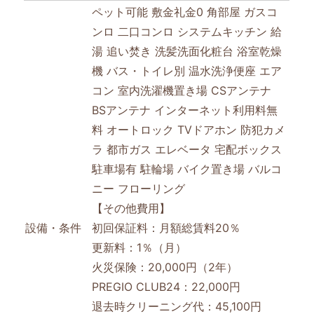
ペット可能
敷金礼金0
角部屋
ガスコ
ンロ
二口コンロ
システムキッチン
給
湯
追い焚き
洗髪洗面化粧台
浴室乾燥
機
バス・トイレ別
温水洗浄便座
エア
コン
室内洗濯機置き場
CSアンテナ
BSアンテナ
インターネット利用料無
料
オートロック
TVドアホン
防犯カメ
ラ
都市ガス
エレベータ
宅配ボックス
駐車場有
駐輪場
バイク置き場
バルコ
ニー
フローリング
【その他費用】
設備・条件
初回保証料：月額総賃料20％
更新料：1％（月）
火災保険：20,000円（2年）
PREGIO CLUB24：22,000円
退去時クリーニング代：45,100円