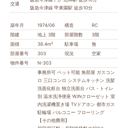
交通
阪急今津線 甲東園駅 徒歩10分
築年月
1974/06
構造
RC
階建
地上 3階
部屋階数
3階
面積
38.4m²
駐車場
無
部屋番号
303
現況
空家
物件番号
N-303
事務所可
ペット可能
角部屋
ガスコン
ロ
三口コンロ
システムキッチン
洗髪
洗面化粧台
独立洗面台
バス・トイレ
別
温水洗浄便座
W.INクローゼット
室
内洗濯機置き場
TVドアホン
都市ガス
駐輪場
バルコニー
フローリング
【その他費用】