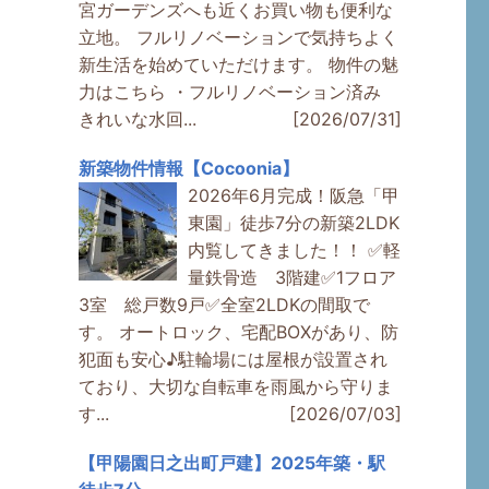
宮ガーデンズへも近くお買い物も便利な
立地。 フルリノベーションで気持ちよく
新生活を始めていただけます。 物件の魅
力はこちら ・フルリノベーション済み
きれいな水回...
[2026/07/31]
新築物件情報【Cocoonia】
2026年6月完成！阪急「甲
東園」徒歩7分の新築2LDK
内覧してきました！！ ✅軽
量鉄骨造 3階建✅1フロア
3室 総戸数9戸✅全室2LDKの間取で
す。 オートロック、宅配BOXがあり、防
犯面も安心♪駐輪場には屋根が設置され
ており、大切な自転車を雨風から守りま
す...
[2026/07/03]
【甲陽園日之出町戸建】2025年築・駅